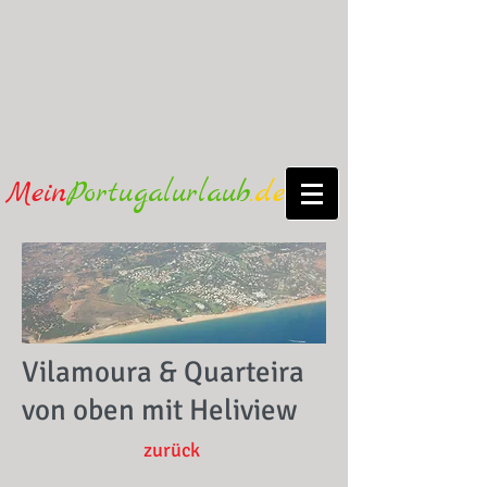
Mein
Portugalurlaub
.de
Vilamoura & Quarteira
von oben mit Heliview
zurück