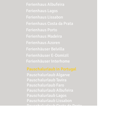
Ferienhaus
Albufeira
Ferienhaus
Lagos
Ferienhaus
Lissabon
Ferienhaus
Costa da Prata
Ferienhaus
Porto
Ferienhaus
Madeira
Ferienhaus
Azoren
Ferienhäuser Belvilla
Ferienhäuser E-Domizil
Ferienhäuser Interhome
Pauschalurlaub in Portugal
Pauschalurlaub
Algarve
Pauschalurlaub
Tavira
Pauschalurlaub
Faro
Pauschalurlaub
Albufeira
Pauschalurlaub
Lagos
Pauschalurlaub
Lissabon
Pauschalurlaub
Costa da Prata
Pauschalurlaub
Porto
Pauschalurlaub
Madeira
Pauschalurlaub
Azoren
Reisen & Erleben in Portugal
Flüge Algarve, Portugal