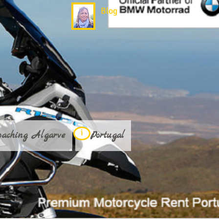
Blog
i
oaching Algarve
i Portugal