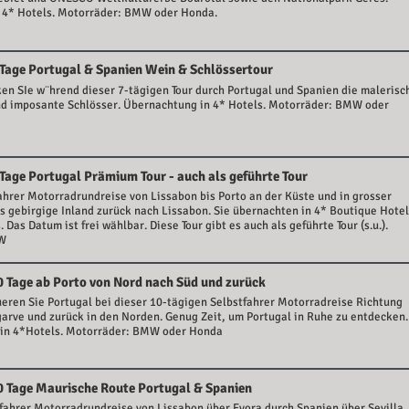
 4* Hotels. Motorräder: BMW oder Honda.
 Tage Portugal & Spanien Wein & Schlössertour
en SIe w¨hrend dieser 7-tägigen Tour durch Portugal und Spanien die malerisc
d imposante Schlösser. Übernachtung in 4* Hotels. Motorräder: BMW oder
 Tage Portugal Prämium Tour - auch als geführte Tour
ahrer Motorradrundreise von Lissabon bis Porto an der Küste und in grosser
 gebirgige Inland zurück nach Lissabon. Sie übernachten in 4* Boutique Hote
 Das Datum ist frei wählbar. Diese Tour gibt es auch als geführte Tour (s.u.).
MW
0 Tage ab Porto von Nord nach Süd und zurück
eren Sie Portugal bei dieser 10-tägigen Selbstfahrer Motorradreise Richtung
garve und zurück in den Norden. Genug Zeit, um Portugal in Ruhe zu entdecken.
 in 4*Hotels. Motorräder: BMW oder Honda
0 Tage Maurische Route Portugal & Spanien
fahrer Motorradrundreise von Lissabon über Evora durch Spanien über Sevilla,