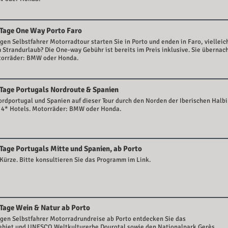
 Tage One Way Porto Faro
igen Selbstfahrer Motorradtour starten Sie in Porto und enden in Faro, vielleic
Strandurlaub? Die One-way Gebühr ist bereits im Preis inklusive. Sie übernac
otorräder: BMW oder Honda.
 Tage Portugals Nordroute & Spanien
rdportugal und Spanien auf dieser Tour durch den Norden der Iberischen Halbi
 4* Hotels. Motorräder: BMW oder Honda.
 Tage Portugals Mitte und Spanien, ab Porto
Kürze. Bitte konsultieren Sie das Programm im Link.
 Tage Wein & Natur ab Porto
igen Selbstfahrer Motorradrundreise ab Porto entdecken Sie das
biet und UNESCO Weltkulturerbe Dourotal sowie den Nationalpark Gerès.