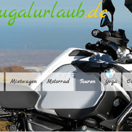
ugalurlaub
.de
Mietwagen
Motorrad
Touren
Yoga
C