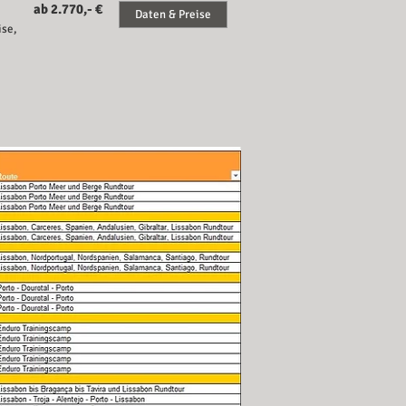
ab 2.770,- €
Daten & Preise
ise,