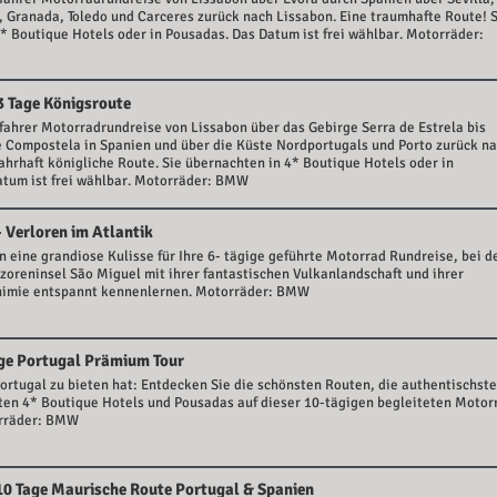
, Granada, Toledo und Carceres zurück nach Lissabon. Eine traumhafte Route! 
* Boutique Hotels oder in Pousadas. Das Datum ist frei wählbar. Motorräder:
3 Tage Königsroute
fahrer Motorradrundreise von Lissabon über das Gebirge Serra de Estrela bis
 Compostela in Spanien und über die Küste Nordportugals und Porto zurück n
ahrhaft königliche Route. Sie übernachten in 4* Boutique Hotels oder in
atum ist frei wählbar. Motorräder: BMW
- Verloren im Atlantik
n eine grandiose Kulisse für Ihre 6- tägige geführte Motorrad Rundreise, bei d
Azoreninsel São Miguel mit ihrer fantastischen Vulkanlandschaft und ihrer
nimie entspannt kennenlernen. Motorräder: BMW
age Portugal Prämium Tour
ortugal zu bieten hat: Entdecken Sie die schönsten Routen, die authentischst
ten 4* Boutique Hotels und Pousadas auf dieser 10-tägigen begleiteten Motor
orräder: BMW
10 Tage Maurische Route Portugal & Spanien