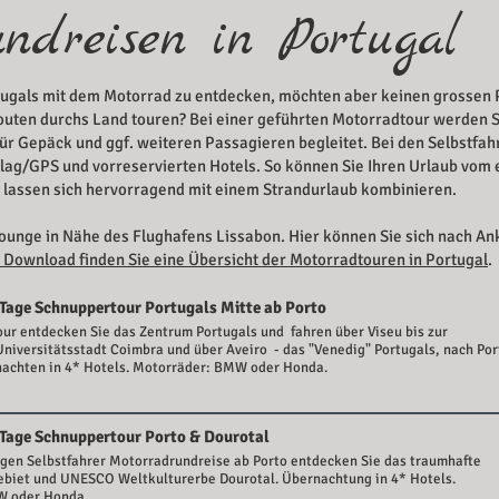
ndreisen in Portugal
rtugals mit dem Motorrad zu entdecken, möchten aber keinen grossen
Routen durchs Land touren? Bei einer geführten Motorradtour werden 
r Gepäck und ggf. weiteren Passagieren begleitet. B
ei den Selbstfah
lag/GPS und vorreservierten Hotels. So können Sie Ihren Urlaub vom 
 lassen sich hervorragend mit einem Strandurlaub kombinieren.
Lounge in Nähe des Flughafens Lissabon. Hier können Sie sich nach An
Download finden Sie eine Übersicht der Motorradtouren in Portugal
.
 Tage Schnuppertour Portugals Mitte ab Porto
our entdecken Sie das Zentrum Portugals und fahren über Viseu bis zur
niversitätsstadt Coimbra und über Aveiro - das "Venedig" Portugals, nach Por
nachten in 4* Hotels. Motorräder: BMW oder Honda.
 Tage Schnuppertour Porto & Dourotal
igen Selbstfahrer Motorradrundreise ab Porto entdecken Sie das traumhafte
biet und UNESCO Weltkulturerbe Dourotal. Übernachtung in 4* Hotels.
W oder Honda.