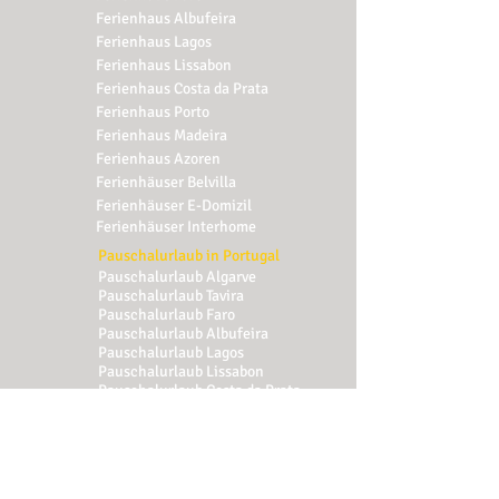
Ferienhaus
Albufeira
Ferienhaus
Lagos
Ferienhaus
Lissabon
Ferienhaus
Costa da Prata
Ferienhaus
Porto
Ferienhaus
Madeira
Ferienhaus
Azoren
Ferienhäuser Belvilla
Ferienhäuser E-Domizil
Ferienhäuser Interhome
Pauschalurlaub in Portugal
Pauschalurlaub
Algarve
Pauschalurlaub
Tavira
Pauschalurlaub
Faro
Pauschalurlaub
Albufeira
Pauschalurlaub
Lagos
Pauschalurlaub
Lissabon
Pauschalurlaub
Costa da Prata
Pauschalurlaub
Porto
Pauschalurlaub
Madeira
Pauschalurlaub
Azoren
Reisen & Erleben in Portugal