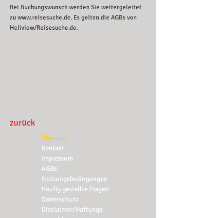
Bei Buchungswunsch werden Sie weitergeleitet
zu
www.reisesuche.de
. Es gelten die AGBs von
Heliview/Reisesuche.de.
zurück
Über uns
Kontakt
Impressum
AGBs
Nutzungsbedingungen
Häufig gestellte Fragen
Datenschutz
Disclaimer/Haftungs-