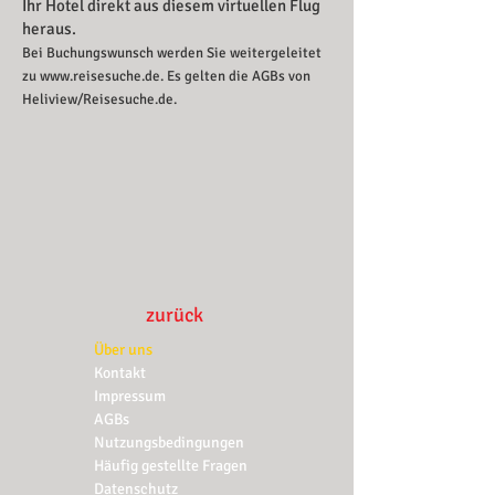
Ihr Hotel direkt aus diesem virtuellen Flug
heraus.
Bei Buchungswunsch werden Sie weitergeleitet
zu
www.reisesuche.de
. Es gelten die AGBs von
Heliview/Reisesuche.de.
zurück
Über uns
Kontakt
Impressum
AGBs
Nutzungsbedingungen
Häufig gestellte Fragen
Datenschutz