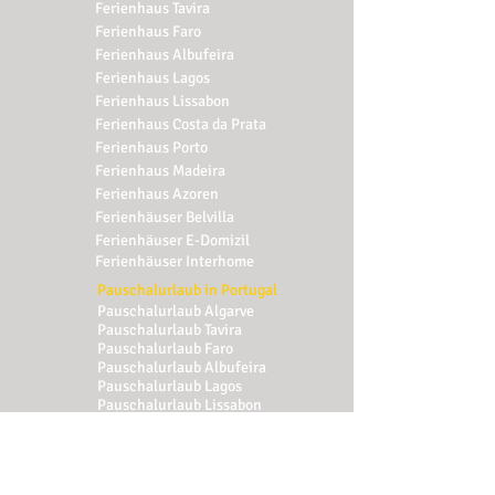
Ferienhaus
Tavira
Ferienhaus
Faro
Ferienhaus
Albufeira
Ferienhaus
Lagos
Ferienhaus
Lissabon
Ferienhaus
Costa da Prata
Ferienhaus
Porto
Ferienhaus
Madeira
Ferienhaus
Azoren
Ferienhäuser Belvilla
Ferienhäuser E-Domizil
Ferienhäuser Interhome
Pauschalurlaub in Portugal
Pauschalurlaub
Algarve
Pauschalurlaub
Tavira
Pauschalurlaub
Faro
Pauschalurlaub
Albufeira
Pauschalurlaub
Lagos
Pauschalurlaub
Lissabon
Pauschalurlaub
Costa da Prata
Pauschalurlaub
Porto
Pauschalurlaub
Madeira
Pauschalurlaub
Azoren